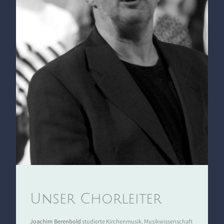
Unser Chorleiter
Joachim Berenbold
studierte Kirchenmusik, Musikwissenschaft