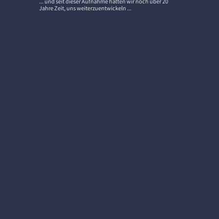
... und seit dieser Aufnahme hatten wir noch über 20
Jahre Zeit, uns weiterzuentwickeln ...