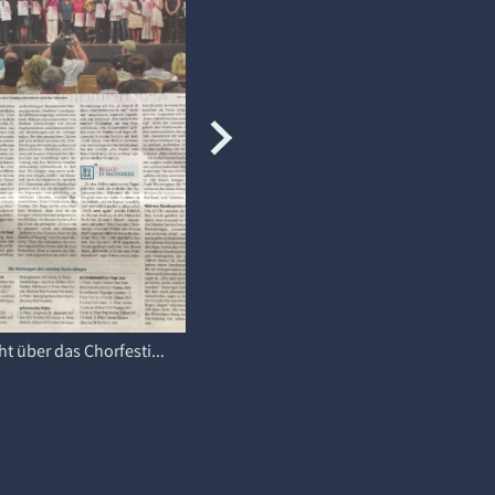
2023: Bericht über das Chorfestivals Rhein-Neckar auf der BuGa, Mannheim im Mannheimer Morgen
2023: Ankündigung des Chorfestivals Rhein-Neckar auf der BuGa, Mannheim im Mannheimer Morgen