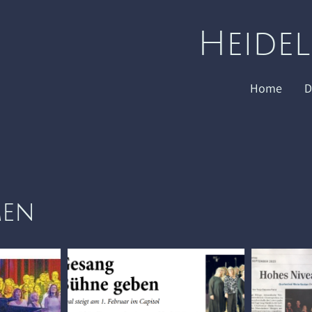
Heide
Home
D
men