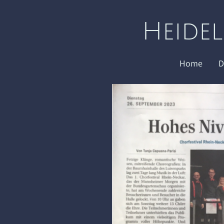
Heide
Home
D