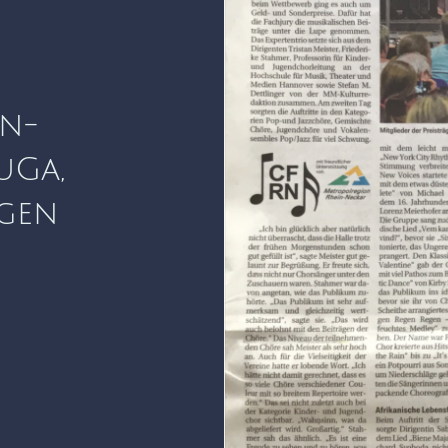
in-
uGa,
gen