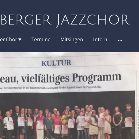
lberger Jazzchor
er Chor
Termine
Mitsingen
Intern